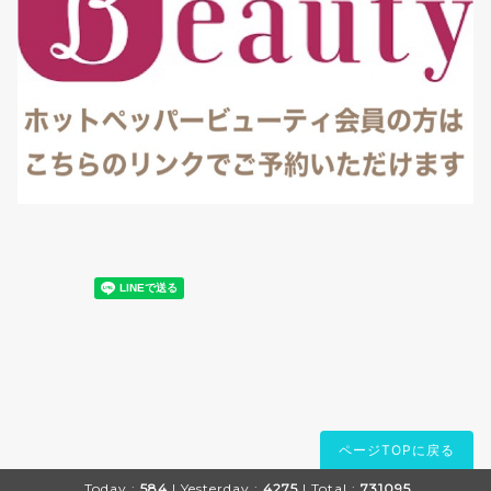
ページTOPに戻る
Today :
584
| Yesterday :
4275
| Total :
731095