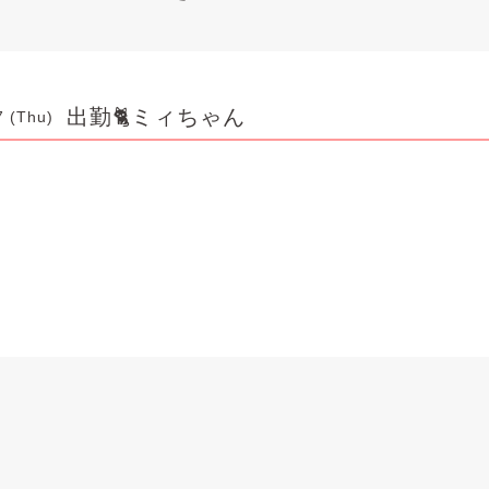
出勤🐈ミィちゃん
7 (Thu)